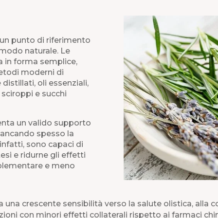
 un punto di riferimento
n modo naturale. Le
a in forma semplice,
metodi moderni di
tillati, oli essenziali,
 sciroppi e succhi
enta un valido supporto
fiancando spesso la
infatti, sono capaci di
esi e ridurne gli effetti
omplementare e meno
 a una crescente sensibilità verso la salute olistica, all
zioni con minori effetti collaterali rispetto ai farmaci chi