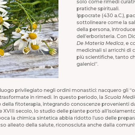
solo come rimedi curati
pratiche spirituali.
Ippocrate (430 a.C.), pad
sottolineare come la sal
della persona, introduc
dell’erboristeria. Con Dio
De Materia Medica
, e c
medicinali si arricchì d
più scientifiche, tanto c
galenici”.
uogo privilegiato negli ordini monastici: nacquero gli “ort
trasformate in rimedi. In questo periodo, la
Scuola Medi
e della fitoterapia, integrando conoscenze provenienti d
e XVIII secolo, lo studio delle piante portò all’isolamento
ca la chimica sintetica abbia ridotto l’uso delle prepara
o alleato della salute, riconosciuta anche dalla comunit