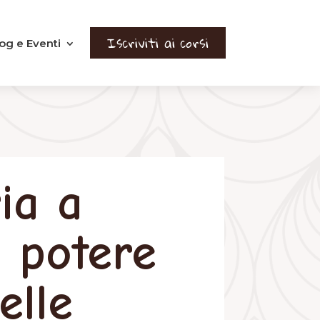
Iscriviti ai corsi
og e Eventi
ia a
l potere
elle