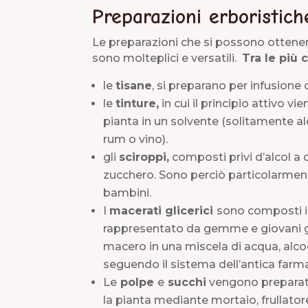
Preparazioni erboristich
Le preparazioni che si possono ottenere
sono molteplici e versatili.
Tra le più
le
tisane
, si preparano per infusione
le
tinture,
in cui il principio attivo v
pianta in un solvente (solitamente al
rum o vino).
gli
sciroppi,
composti privi d’alcol a 
zucchero. Sono perciò particolarment
bambini.
I
macerati glicerici
sono composti in
rappresentato da gemme e giovani ge
macero in una miscela di acqua, alcool
seguendo il sistema dell’antica far
Le
polpe
e
succhi
vengono preparati
la pianta mediante mortaio, frullator