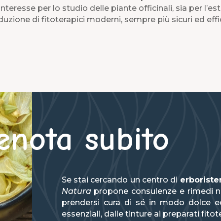
eresse per lo studio delle piante officinali, sia per l’e
uzione di fitoterapici moderni, sempre più sicuri ed effi
enota subito
Se stai cercando un centro di
erboriste
Natura
propone consulenze e rimedi nat
prendersi cura di sé in modo dolce ed 
essenziali, dalle tinture ai preparati fito