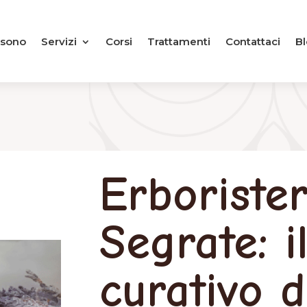
 sono
Servizi
Corsi
Trattamenti
Contattaci
Bl
Erborister
Segrate: i
curativo d