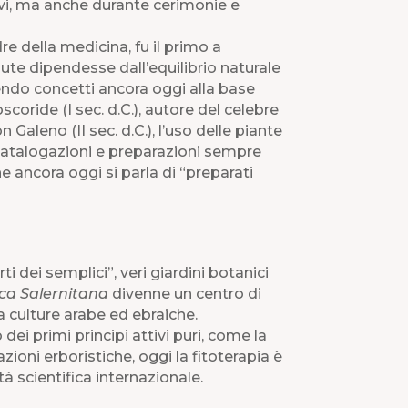
vi, ma anche durante cerimonie e
re della medicina, fu il primo a
ute dipendesse dall’equilibrio naturale
endo concetti ancora oggi alla base
scoride (I sec. d.C.), autore del celebre
on Galeno (II sec. d.C.), l’uso delle piante
i catalogazioni e preparazioni sempre
he ancora oggi si parla di “preparati
i dei semplici”, veri giardini botanici
ca Salernitana
divenne un centro di
a culture arabe ed ebraiche.
 dei primi principi attivi puri, come la
zioni erboristiche, oggi la fitoterapia è
à scientifica internazionale.