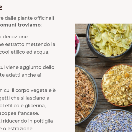
e
 dalle piante officinali
 comuni troviamo
:
 o decozione
iene estratto mettendo la
cool etilico ed acqua,
cui viene aggiunto dello
e adatti anche ai
 cui il corpo vegetale è
tti che si lasciano a
 etilico e glicerina,
macopea francese.
 riducendo in poltiglia
e o estrazione.